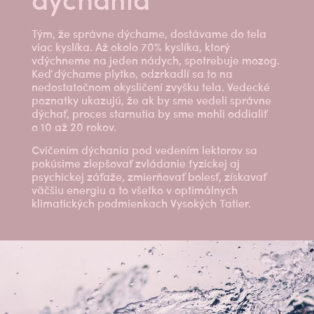
Tým, že správne dýchame, dostávame do tela
viac kyslíka. Až okolo 70% kyslíka, ktorý
vdýchneme na jeden nádych, spotrebuje mozog.
Keď dýchame plytko, odzrkadlí sa to na
nedostatočnom okysličení zvyšku tela. Vedecké
poznatky ukazujú, že ak by sme vedeli správne
dýchať, proces starnutia by sme mohli oddialiť
o 10 až 20 rokov.
Cvičením dýchania pod vedením lektorov sa
pokúsime zlepšovať zvládanie fyzickej aj
psychickej záťaže, zmierňovať bolesť, získavať
väčšiu energiu a to všetko v optimálnych
klimatických podmienkach Vysokých Tatier.