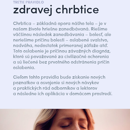
TRETIE PRAVIDLO
zdravej chrbtice
Chrbtica – základná opora nášho tela – je v
našom živote hriešne zanedbávaná. Riešime
väčšinou následok zanedbávania – bolesť, ale
neriešime príčinu bolesti – oslabené svalstvo,
nadváha, nedostatok primeranej záťaže atď.
Toto oslabenie je príčinou závažných diagnóz,
ktoré sú považované za civilizačné ochorenia
a sú liečené bez prvotného odstránenia príčin
oslabenia.
Cieľom tohto pravidla bude získanie nových
poznatkov a osvojenie si nových návykov
a praktických rád odborníkov a lektorov
a následne ich aplikácia v domácom prostredí.