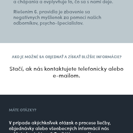
a chápania a ovplyvňuje to, čo sa s nami deje.
Riešením 6. pravidla je zbavenie sa
negatívnych myšlienok za pomoci našich
odborníkov, psycho-špecialistov.
AKO JE MOŽNÉ SA OBJEDNAŤ A ZÍSKAŤ BLIŽŠIE INFORMÁCIE?
Stačí, ak nás kontaktujete telefonicky alebo
e-mailom.
MÁTE OTÁZKY?
V prípade akýchkoľvek otázok o procese liečby,
objednávky alebo všeobecných informácií nás