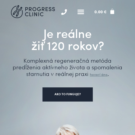
0.00
€
Je reálne
žiť 120 rokov?
Komplexná regeneračná metóda
predĺženia aktívneho života a spomalenia
starnutia v reálnej praxi
.
hovorí áno
AKO TO FUNGUJE?