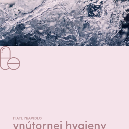
PIATE PRAVIDLO
vnútornej hygieny