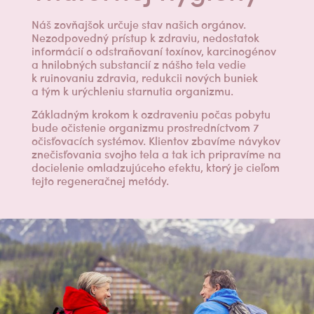
Náš zovňajšok určuje stav našich orgánov.
Nezodpovedný prístup k zdraviu, nedostatok
informácií o odstraňovaní toxínov, karcinogénov
a hnilobných substancií z nášho tela vedie
k ruinovaniu zdravia, redukcii nových buniek
a tým k urýchleniu starnutia organizmu.
Základným krokom k ozdraveniu počas pobytu
bude očistenie organizmu prostredníctvom 7
očisťovacích systémov. Klientov zbavíme návykov
znečisťovania svojho tela a tak ich pripravíme na
docielenie omladzujúceho efektu, ktorý je cieľom
tejto regeneračnej metódy.